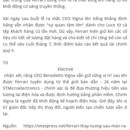
khối động cơ xăng truyền thống.
Vài ngày sau buổi lễ ra mắt, CEO Vigna lên tiếng khẳng định
hãng vẫn nhận được "sự quan tâm lớn" dành cho Luce từ cả
tệp khách hàng cũ lẫn mới. Dù vậy, Ferrari hiện giữ kín các số
liệu chi tiết về lượng đặt hàng và cho biết sẽ chỉ công bố con số
cụ thể vào cuối tháng 7, thời điểm báo cáo kết quả tài chính
quý II.
Tờ
Electrek
nhận xét, rằng CEO Benedetto Vigna vẫn giữ vững vị trí sau khi
được Ferrari tuyển dụng từ thế giới bán dẫn - 26 năm tại
STMicroelectronics - chính xác là để đưa thương hiệu tiến vào
tương lai điện hóa và được định hướng bằng phần mềm. Chính
Vigna là người đã khởi động kế hoạch điện hóa. Giờ đây, khi vị
trí giám đốc tiếp thị thay đổi, người kiến tạo chiến lược vẫn ở
lại.
Nguồn:
https://vnexpress.net/ferrari-thay-tuong-sau-man-ra-