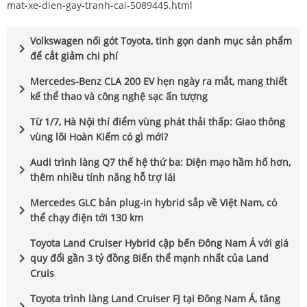
mat-xe-dien-gay-tranh-cai-5089445.html
Volkswagen nối gót Toyota, tinh gọn danh mục sản phẩm
chevron_right
để cắt giảm chi phí
Mercedes-Benz CLA 200 EV hẹn ngày ra mắt, mang thiết
chevron_right
kế thể thao và công nghệ sạc ấn tượng
Từ 1/7, Hà Nội thí điểm vùng phát thải thấp: Giao thông
chevron_right
vùng lõi Hoàn Kiếm có gì mới?
Audi trình làng Q7 thế hệ thứ ba: Diện mạo hầm hố hơn,
chevron_right
thêm nhiều tính năng hỗ trợ lái
Mercedes GLC bản plug-in hybrid sắp về Việt Nam, có
chevron_right
thể chạy điện tới 130 km
Toyota Land Cruiser Hybrid cập bến Đông Nam Á với giá
chevron_right
quy đổi gần 3 tỷ đồng Biến thể mạnh nhất của Land
Cruis
Toyota trình làng Land Cruiser FJ tại Đông Nam Á, tăng
chevron_right