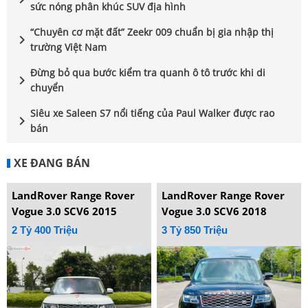
sức nóng phân khúc SUV địa hình
“Chuyên cơ mặt đất” Zeekr 009 chuẩn bị gia nhập thị
chevron_right
trường Việt Nam
Đừng bỏ qua bước kiểm tra quanh ô tô trước khi di
chevron_right
chuyển
Siêu xe Saleen S7 nổi tiếng của Paul Walker được rao
chevron_right
bán
XE ĐANG BÁN
LandRover Range Rover
LandRover Range Rover
Vogue 3.0 SCV6 2015
Vogue 3.0 SCV6 2018
2 Tỷ 400 Triệu
3 Tỷ 850 Triệu