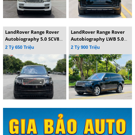
LandRover Range Rover
LandRover Range Rover
Autobiography 5.0 SCV8
Autobiography LWB 5.0
2015
SCV8 2015
2 Tỷ 650 Triệu
2 Tỷ 900 Triệu