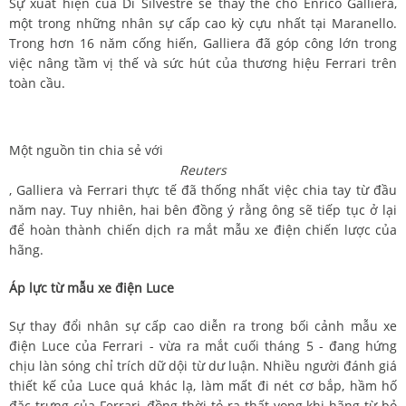
Sự xuất hiện của Di Silvestre sẽ thay thế cho Enrico Galliera,
một trong những nhân sự cấp cao kỳ cựu nhất tại Maranello.
Trong hơn 16 năm cống hiến, Galliera đã góp công lớn trong
việc nâng tầm vị thế và sức hút của thương hiệu Ferrari trên
toàn cầu.
Một nguồn tin chia sẻ với
Reuters
, Galliera và Ferrari thực tế đã thống nhất việc chia tay từ đầu
năm nay. Tuy nhiên, hai bên đồng ý rằng ông sẽ tiếp tục ở lại
để hoàn thành chiến dịch ra mắt mẫu xe điện chiến lược của
hãng.
Áp lực từ mẫu xe điện Luce
Sự thay đổi nhân sự cấp cao diễn ra trong bối cảnh mẫu xe
điện Luce của Ferrari - vừa ra mắt cuối tháng 5 - đang hứng
chịu làn sóng chỉ trích dữ dội từ dư luận. Nhiều người đánh giá
thiết kế của Luce quá khác lạ, làm mất đi nét cơ bắp, hầm hố
đặc trưng của Ferrari, đồng thời tỏ ra thất vọng khi hãng từ bỏ