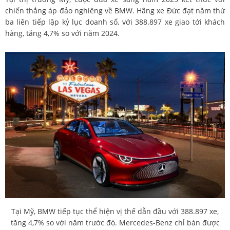
chiến thắng áp đảo nghiêng về BMW. Hãng xe Đức đạt năm thứ
ba liên tiếp lập kỷ lục doanh số, với 388.897 xe giao tới khách
hàng, tăng 4,7% so với năm 2024.
Tại Mỹ, BMW tiếp tục thể hiện vị thế dẫn đầu với 388.897 xe,
tăng 4,7% so với năm trước đó. Mercedes-Benz chỉ bán được