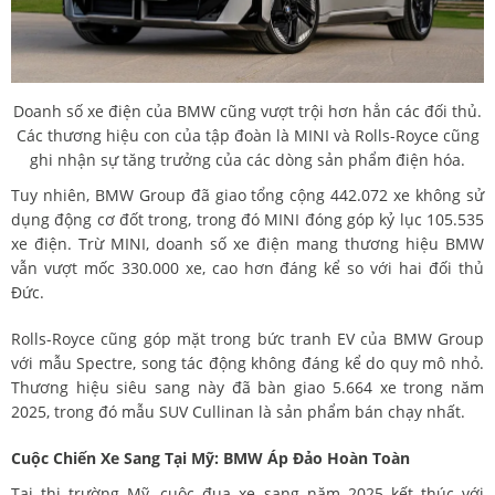
Doanh số xe điện của BMW cũng vượt trội hơn hẳn các đối thủ.
Các thương hiệu con của tập đoàn là MINI và Rolls-Royce cũng
ghi nhận sự tăng trưởng của các dòng sản phẩm điện hóa.
Tuy nhiên, BMW Group đã giao tổng cộng 442.072 xe không sử
dụng động cơ đốt trong, trong đó MINI đóng góp kỷ lục 105.535
xe điện. Trừ MINI, doanh số xe điện mang thương hiệu BMW
vẫn vượt mốc 330.000 xe, cao hơn đáng kể so với hai đối thủ
Đức.
Rolls-Royce cũng góp mặt trong bức tranh EV của BMW Group
với mẫu Spectre, song tác động không đáng kể do quy mô nhỏ.
Thương hiệu siêu sang này đã bàn giao 5.664 xe trong năm
2025, trong đó mẫu SUV Cullinan là sản phẩm bán chạy nhất.
Cuộc Chiến Xe Sang Tại Mỹ: BMW Áp Đảo Hoàn Toàn
Tại thị trường Mỹ, cuộc đua xe sang năm 2025 kết thúc với