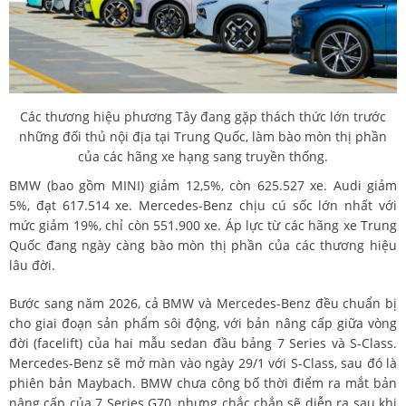
Các thương hiệu phương Tây đang gặp thách thức lớn trước
những đối thủ nội địa tại Trung Quốc, làm bào mòn thị phần
của các hãng xe hạng sang truyền thống.
BMW (bao gồm MINI) giảm 12,5%, còn 625.527 xe. Audi giảm
5%, đạt 617.514 xe. Mercedes-Benz chịu cú sốc lớn nhất với
mức giảm 19%, chỉ còn 551.900 xe. Áp lực từ các hãng xe Trung
Quốc đang ngày càng bào mòn thị phần của các thương hiệu
lâu đời.
Bước sang năm 2026, cả BMW và Mercedes-Benz đều chuẩn bị
cho giai đoạn sản phẩm sôi động, với bản nâng cấp giữa vòng
đời (facelift) của hai mẫu sedan đầu bảng 7 Series và S-Class.
Mercedes-Benz sẽ mở màn vào ngày 29/1 với S-Class, sau đó là
phiên bản Maybach. BMW chưa công bố thời điểm ra mắt bản
nâng cấp của 7 Series G70, nhưng chắc chắn sẽ diễn ra sau khi