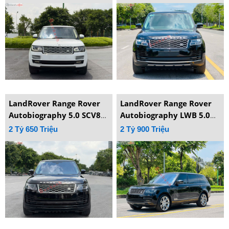
LandRover Range Rover
LandRover Range Rover
Autobiography 5.0 SCV8
Autobiography LWB 5.0
2015
SCV8 2015
2 Tỷ 650 Triệu
2 Tỷ 900 Triệu