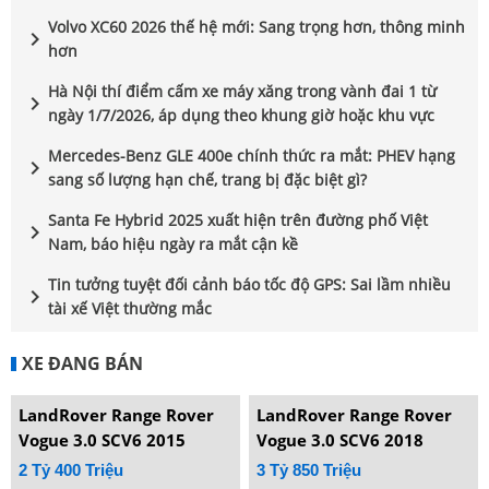
Volvo XC60 2026 thế hệ mới: Sang trọng hơn, thông minh
chevron_right
hơn
Hà Nội thí điểm cấm xe máy xăng trong vành đai 1 từ
chevron_right
ngày 1/7/2026, áp dụng theo khung giờ hoặc khu vực
Mercedes-Benz GLE 400e chính thức ra mắt: PHEV hạng
chevron_right
sang số lượng hạn chế, trang bị đặc biệt gì?
Santa Fe Hybrid 2025 xuất hiện trên đường phố Việt
chevron_right
Nam, báo hiệu ngày ra mắt cận kề
Tin tưởng tuyệt đối cảnh báo tốc độ GPS: Sai lầm nhiều
chevron_right
tài xế Việt thường mắc
XE ĐANG BÁN
LandRover Range Rover
LandRover Range Rover
Vogue 3.0 SCV6 2015
Vogue 3.0 SCV6 2018
2 Tỷ 400 Triệu
3 Tỷ 850 Triệu