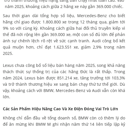
trở thành thương hiệu hạng sang bán chạy nhất toàn cầu. Vào
năm 2025, khoảng cách giữa 2 hãng xe này gần 369.000 chiếc.
Sau thời gian dài tổng hợp số liệu, Mercedes-Benz cho biết
hãng chỉ giao được 1.800.800 xe trong 12 tháng qua, giảm tới
9% so với cùng kỳ. Khoảng cách giữa hai đối thủ truyền kiếp vì
thế đã nới rộng lên gần 369.000 xe, một con số đủ lớn để phản
ánh sự chênh lệch rõ rệt về sức cạnh tranh. Audi công bố kết
quả muộn hơn, chỉ đạt 1.623.551 xe, giảm 2,9% trong năm
2025.
Lexus chưa công bố số liệu bán hàng năm 2025, song khả năng
thách thức sự thống trị của các hãng Đức là rất thấp. Trong
năm 2024, Lexus bán được 851.214 xe, tăng trưởng tới 103,3%
và trở thành thương hiệu xe sang bán chạy thứ tư thế giới. Dù
vậy, khoảng cách với BMW, Mercedes-Benz và Audi vẫn còn khá
lớn.
Các Sản Phẩm Hiệu Năng Cao Và Xe Điện Đóng Vai Trò Lớn
Không chỉ dẫn đầu về tổng doanh số, BMW còn có thêm lý do
để ăn mừng khi BMW M ghi nhận năm thứ 14 liên tiếp lập kỷ