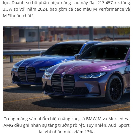
lục. Doanh số bộ phận hiệu năng cao này đạt 213.457 xe, tăng
3,3% so với năm 2024, bao gồm cả các mẫu M Performance và
M "thuần chất".
Trong mảng sản phẩm hiệu năng cao, cả BMW M và Mercedes-
AMG đều ghi nhận sự tăng trưởng rõ rệt. Tuy nhiên, Audi Sport
lại ghi nhận mức giảm 13%.