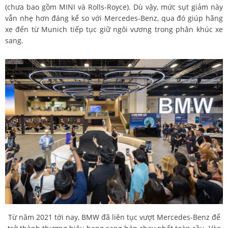
(chưa bao gồm MINI và Rolls-Royce). Dù vậy, mức sụt giảm này
vẫn nhẹ hơn đáng kể so với Mercedes-Benz, qua đó giúp hãng
xe đến từ Munich tiếp tục giữ ngôi vương trong phân khúc xe
sang.
Từ năm 2021 tới nay, BMW đã liên tục vượt Mercedes-Benz để