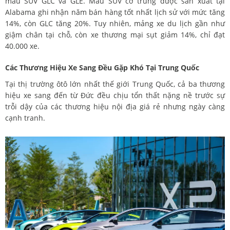
mẫu SUV GLC và GLE. Mẫu SUV cỡ trung được sản xuất tại
Alabama ghi nhận năm bán hàng tốt nhất lịch sử với mức tăng
14%, còn GLC tăng 20%. Tuy nhiên, mảng xe du lịch gần như
giậm chân tại chỗ, còn xe thương mại sụt giảm 14%, chỉ đạt
40.000 xe.
Các Thương Hiệu Xe Sang Đều Gặp Khó Tại Trung Quốc
Tại thị trường ôtô lớn nhất thế giới Trung Quốc, cả ba thương
hiệu xe sang đến từ Đức đều chịu tổn thất nặng nề trước sự
trỗi dậy của các thương hiệu nội địa giá rẻ nhưng ngày càng
cạnh tranh.