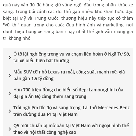
quả này vẫn đủ để hãng giữ vững ngôi đầu trong phân khúc xe
sang. Trong bối cảnh các đối thủ gặp nhiều khó khăn hơn, đặc
biệt tại Mỹ và Trung Quốc, thương hiệu này tiếp tục có thêm
"vũ khí" quan trọng cho cuộc đua hình ảnh và marketing, nơi
danh hiệu hãng xe sang bán chạy nhất thế giới vẫn mang giá
trị không nhỏ.
Ô tô lật nghiêng trong vụ va chạm liên hoàn ở Ngã Tư Sở,
chevron_right
tài xế biểu hiện bất thường
Mẫu SUV cỡ nhỏ Lexus ra mắt, công suất mạnh mẽ, giá
chevron_right
bán gần 1,5 tỷ đồng
Hơn 700 triệu đồng cho biển số đẹp: Lamborghini của
chevron_right
đại gia Ấn Độ càng thêm sang trọng
Trải nghiệm tốc độ và sang trọng: Lái thử Mercedes-Benz
chevron_right
trên đường đua F1 tại Việt Nam
Q5 mới chuẩn bị mở bán tại Việt Nam với ngoại hình thể
chevron_right
thao và nội thất công nghệ cao