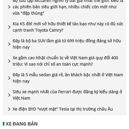
Bộ sưu tập McLaren nghìn tỷ đắt giá nhất thế giới: Đều là
chevron_right
các phiên bản siêu giới hạn, nhiều chiếc còn mới như
vừa "đập thùng"
Kia K5 đời mới sở hữu thiết kế táo bạo như này có đủ sức
chevron_right
cạnh tranh Toyota Camry?
Đây là bộ ba SUV tầm giá từ 699 triệu đồng đáng sở hữu
chevron_right
hiện nay
Xe gầm cao Nhật chuẩn bị về Việt Nam giá quy đổi 400
chevron_right
triệu: Vì sao nói chỉ số an toàn cực mạnh?
Đây là 5 mẫu sedan giá rẻ, ăn khách bậc nhất ở Việt Nam
chevron_right
hiện nay
Siêu xe mạnh nhất của Ferrari được đăng ký kiểu dáng ở
chevron_right
Việt Nam
chevron_right
Xe điện BYD "vượt mặt" Tesla tại thị trường châu Âu
XE ĐANG BÁN