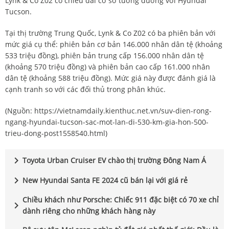
Lynk & Co Z02 có chiều dài cơ sở tương đương với Hyundai
Tucson.
Tại thị trường Trung Quốc, Lynk & Co Z02 có ba phiên bản với
mức giá cụ thể: phiên bản cơ bản 146.000 nhân dân tệ (khoảng
533 triệu đồng), phiên bản trung cấp 156.000 nhân dân tệ
(khoảng 570 triệu đồng) và phiên bản cao cấp 161.000 nhân
dân tệ (khoảng 588 triệu đồng). Mức giá này được đánh giá là
cạnh tranh so với các đối thủ trong phân khúc.
(Nguồn:
https://vietnamdaily.kienthuc.net.vn/suv-dien-rong-
ngang-hyundai-tucson-sac-mot-lan-di-530-km-gia-hon-500-
trieu-dong-post1558540.html
)
chevron_right
Toyota Urban Cruiser EV chào thị trường Đông Nam Á
chevron_right
New Hyundai Santa FE 2024 cũ bán lại với giá rẻ
Chiều khách như Porsche: Chiếc 911 đặc biệt có 70 xe chỉ
chevron_right
dành riêng cho những khách hàng này