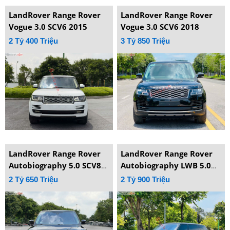
LandRover Range Rover
LandRover Range Rover
Vogue 3.0 SCV6 2015
Vogue 3.0 SCV6 2018
2 Tỷ 400 Triệu
3 Tỷ 850 Triệu
LandRover Range Rover
LandRover Range Rover
Autobiography 5.0 SCV8
Autobiography LWB 5.0
2015
SCV8 2015
2 Tỷ 650 Triệu
2 Tỷ 900 Triệu