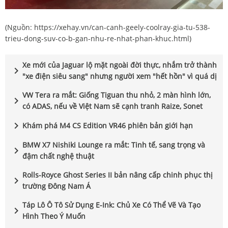
(Nguồn:
https://xehay.vn/can-canh-geely-coolray-gia-tu-538-
trieu-dong-suv-co-b-gan-nhu-re-nhat-phan-khuc.html
)
Xe mới của Jaguar lộ mặt ngoài đời thực, nhắm trở thành
chevron_right
"xe điện siêu sang" nhưng người xem "hết hồn" vì quá dị
VW Tera ra mắt: Giống Tiguan thu nhỏ, 2 màn hình lớn,
chevron_right
có ADAS, nếu về Việt Nam sẽ cạnh tranh Raize, Sonet
chevron_right
Khám phá M4 CS Edition VR46 phiên bản giới hạn
BMW X7 Nishiki Lounge ra mắt: Tinh tế, sang trọng và
chevron_right
đậm chất nghệ thuật
Rolls-Royce Ghost Series II bản nâng cấp chinh phục thị
chevron_right
trường Đông Nam Á
Táp Lô Ô Tô Sử Dụng E-Ink: Chủ Xe Có Thể Vẽ Và Tạo
chevron_right
Hình Theo Ý Muốn