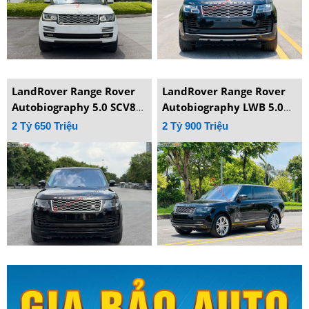
LandRover Range Rover
LandRover Range Rover
Autobiography 5.0 SCV8
Autobiography LWB 5.0
2015
SCV8 2015
2 Tỷ 650 Triệu
2 Tỷ 900 Triệu