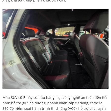
giây, khá tốt trong phân khúc SUV cỡ B.
Mẫu SUV cỡ B này sở hữu hàng loạt công nghệ an toàn tiên tiến
như: hỗ trợ giữ làn đường, phanh khẩn cấp tự động, camera
360 độ, kiểm soát hành trình thích ứng (ACC), hỗ trợ di chuyển