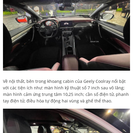
Về nội thất, bên trong khoang cabin của Geely Coolray nổi bật
với các tiện ích như: màn hình kỹ thuật số 7 inch sau vô lăng;
màn hình cảm ứng trung tâm 10,25 inch; cần số điện tử, phanh
tay điện tử, điều hòa tự động hai vùng và ghế thể thao.