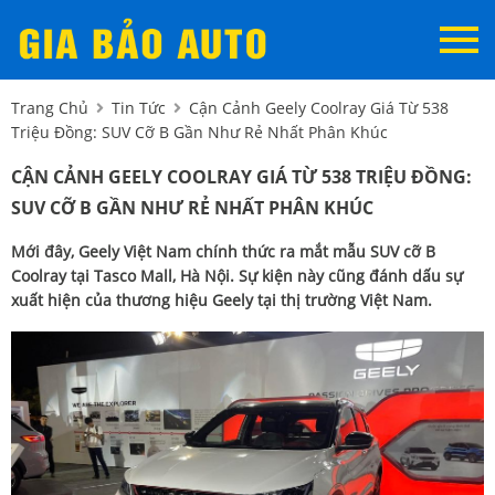
Trang Chủ
Tin Tức
Cận Cảnh Geely Coolray Giá Từ 538
Triệu Đồng: SUV Cỡ B Gần Như Rẻ Nhất Phân Khúc
CẬN CẢNH GEELY COOLRAY GIÁ TỪ 538 TRIỆU ĐỒNG:
SUV CỠ B GẦN NHƯ RẺ NHẤT PHÂN KHÚC
Mới đây, Geely Việt Nam chính thức ra mắt mẫu SUV cỡ B
Coolray tại Tasco Mall, Hà Nội. Sự kiện này cũng đánh dấu sự
xuất hiện của thương hiệu Geely tại thị trường Việt Nam.