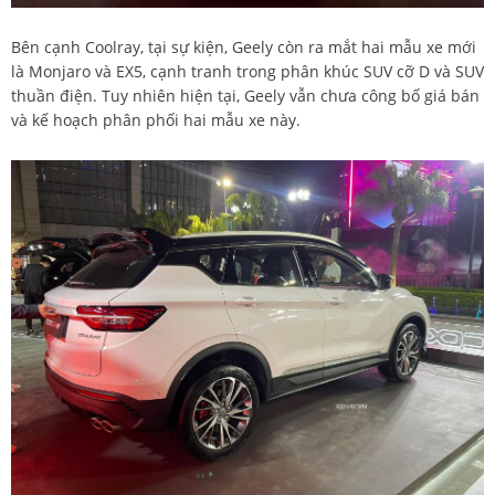
Bên cạnh Coolray, tại sự kiện, Geely còn ra mắt hai mẫu xe mới
là Monjaro và EX5, cạnh tranh trong phân khúc SUV cỡ D và SUV
thuần điện. Tuy nhiên hiện tại, Geely vẫn chưa công bố giá bán
và kế hoạch phân phối hai mẫu xe này.