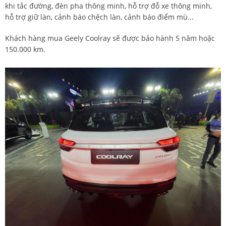
khi tắc đường, đèn pha thông minh, hỗ trợ đỗ xe thông minh,
hỗ trợ giữ làn, cảnh báo chệch làn, cảnh báo điểm mù...
Khách hàng mua Geely Coolray sẽ được bảo hành 5 năm hoặc
150.000 km.