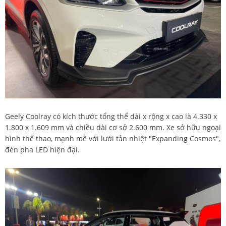
Geely Coolray có kích thước tổng thể dài x rộng x cao là 4.330 x
1.800 x 1.609 mm và chiều dài cơ sở 2.600 mm. Xe sở hữu ngoại
hình thể thao, mạnh mẽ với lưới tản nhiệt "Expanding Cosmos",
đèn pha LED hiện đại.