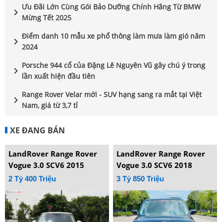
Ưu Đãi Lớn Cùng Gói Bảo Dưỡng Chính Hãng Từ BMW
chevron_right
Mừng Tết 2025
Điểm danh 10 mẫu xe phổ thông làm mưa làm gió năm
chevron_right
2024
Porsche 944 cổ của Đặng Lê Nguyên Vũ gây chú ý trong
chevron_right
lần xuất hiện đầu tiên
Range Rover Velar mới - SUV hạng sang ra mắt tại Việt
chevron_right
Nam, giá từ 3,7 tỉ
XE ĐANG BÁN
LandRover Range Rover
LandRover Range Rover
Vogue 3.0 SCV6 2015
Vogue 3.0 SCV6 2018
2 Tỷ 400 Triệu
3 Tỷ 850 Triệu